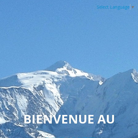
Select Language
▼
BIENVENUE AU