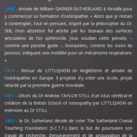
1898
- Arrivée de William GARNER SUTHERLAND à Kirsville pour
y commencer sa formation d'ostéopathie. « Alors que je restais
à contempler, tout en pensant, inspiré par la philosophie du Dr.
Still, mon attention fut attirée par les biseaux des surfaces
articulaires de l’os sphénoïde. J’eus soudain cette pensée, –
comme une pensée guide –, biseautées, comme les ouïes du
poisson, indiquant une mobilité pour un mécanisme respiratoire.
»
1913
- Retour de LITTLEJHON en Angletterre et arrivée de
l'ostéopathie en Europe. Il projette d'y créer une école, projet
retardé par la première guerre mondiale.
1917
- Décés du Dr Andrew TAYLOR STILL d'un ictus cérébral et
création de la British School of osteopathy par LITTLEJHON en
mémoire au Dr STILL
1953
- le Dr. Sutherland décide de créer The Sutherland Cranial
Teaching Foundation (S.C.T.F.) dans le but de poursuivre son
travail de recherche, d’enseignement et de propagation de la