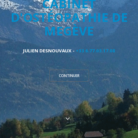
CABINET
D'OSTÉOPATHIE DE
MEGÈVE
JULIEN DESNOUVAUX -
+33 6.77.03.17.08
CONTINUER